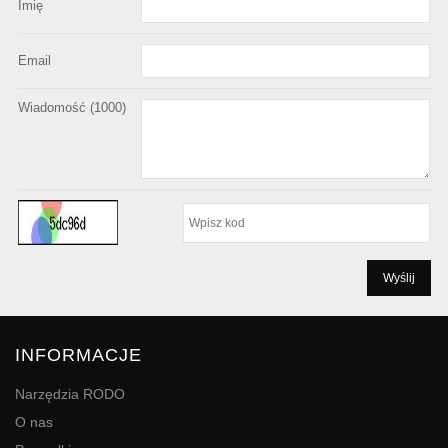
Imię
Email
Wiadomość (
1000
)
INFORMACJE
Narzędzia RODO
O nas