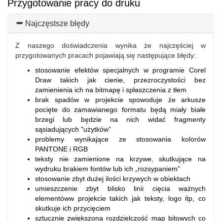
Przygotowanie pracy do druku
Najczęstsze błędy
Z naszego doświadczenia wynika że najczęściej w
przygotowanych pracach pojawiają się następujące błędy:
stosowanie efektów specjalnych w programie Corel
Draw takich jak cienie, przezroczystości bez
zamienienia ich na bitmapę i spłaszczenia z tłem
brak spadów w projekcie spowoduje że arkusze
pocięte do zamawianego formatu będą miały białe
brzegi lub będzie na nich widać fragmenty
sąsiadujących "użytków”
problemy wynikające ze stosowania kolorów
PANTONE i RGB
teksty nie zamienione na krzywe, skutkujące na
wydruku brakiem fontów lub ich „rozsypaniem”
stosowanie zbyt dużej ilości krzywych w obiektach
umieszczenie zbyt blisko linii cięcia ważnych
elementóww projekcie takich jak teksty, logo itp, co
skutkuje ich przycięciem
sztucznie zwiększona rozdzielczość map bitowych co