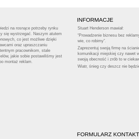
INFORMACJE
edzi na rosnące potrzeby rynku
Stuart Henderson mawiał:
amy się wystrzegać. Naszym atutem
“Prowadzenie biznesu bez reklamy
nowych, co jest możliwe dzięki
wie, co robimy”.
tawcami oraz upraszczaniu
Zaprezentuj swoją firmę na ściani
tentnym pracownikom, stale
komunikacji miejskiej czy nawet 
ów, jakie sobie postawiliśmy jest
swoją obecność i zrób to w ciekaw
 po montaż reklam.
Wiatr, śnieg czy deszcz nie będzi
FORMULARZ KONTAK