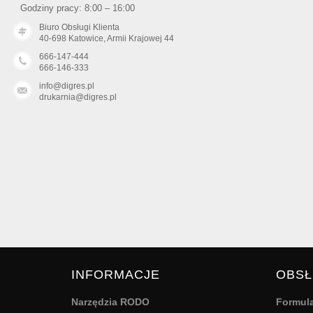
Godziny pracy: 8:00 – 16:00
Biuro Obsługi Klienta
40-698 Katowice, Armii Krajowej 44
666-147-444
666-146-333
info@digres.pl
drukarnia@digres.pl
INFORMACJE
OBSŁ
Narzędzia RODO
Formula