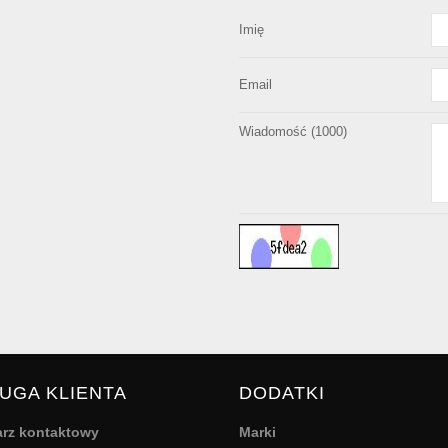
Imię
Email
Wiadomość (
1000
)
UGA KLIENTA
DODATKI
rz kontaktowy
Marki