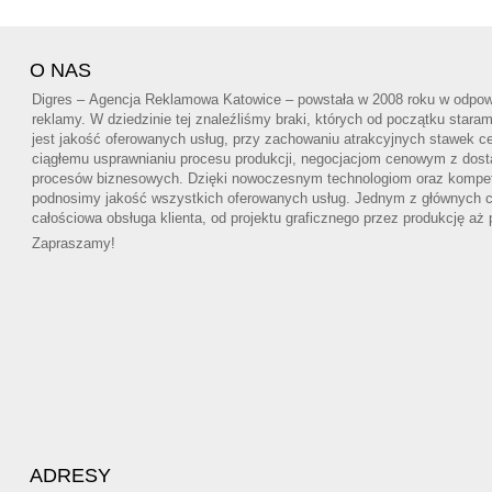
O NAS
Digres – Agencja Reklamowa Katowice – powstała w 2008 roku w odpowi
reklamy. W dziedzinie tej znaleźliśmy braki, których od początku star
jest jakość oferowanych usług, przy zachowaniu atrakcyjnych stawek ce
ciągłemu usprawnianiu procesu produkcji, negocjacjom cenowym z dos
procesów biznesowych. Dzięki nowoczesnym technologiom oraz kompe
podnosimy jakość wszystkich oferowanych usług. Jednym z głównych cel
całościowa obsługa klienta, od projektu graficznego przez produkcję aż
Zapraszamy!
ADRESY