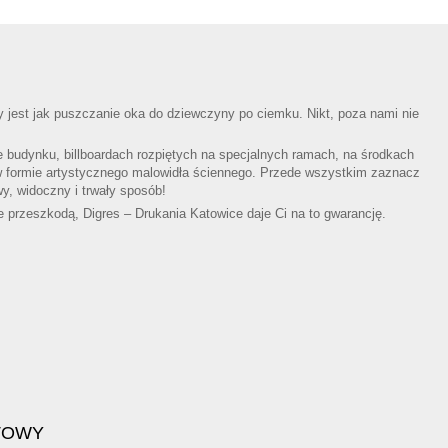
 jest jak puszczanie oka do dziewczyny po ciemku. Nikt, poza nami nie
e budynku, billboardach rozpiętych na specjalnych ramach, na środkach
w formie artystycznego malowidła ściennego. Przede wszystkim zaznacz
y, widoczny i trwały sposób!
e przeszkodą, Digres – Drukania Katowice daje Ci na to gwarancję.
TOWY