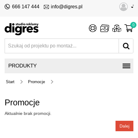
•
666 147 444
info@digres.pl
0
PRODUKTY
Start
Promocje
Promocje
Aktualnie brak promocji.
Dalej