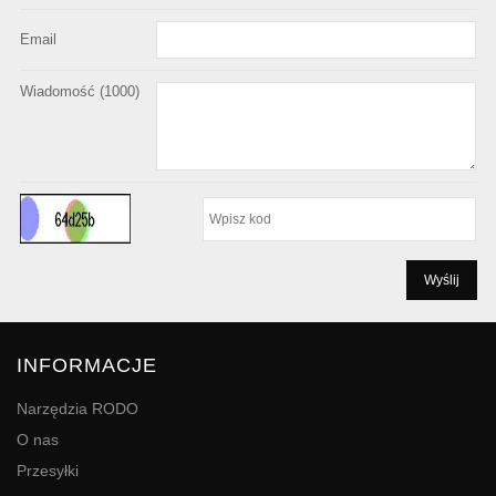
Email
Wiadomość (
1000
)
INFORMACJE
Narzędzia RODO
O nas
Przesyłki