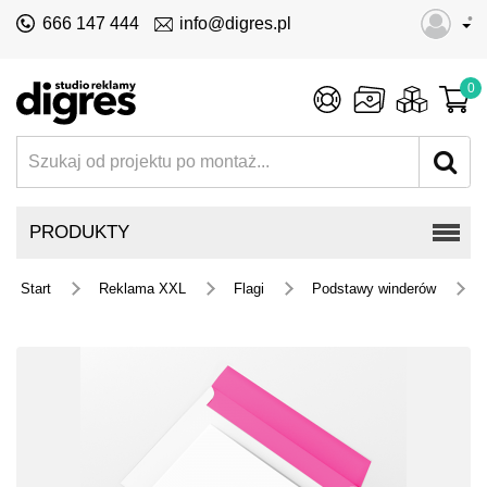
•
666 147 444
info@digres.pl
0
PRODUKTY
Start
Reklama XXL
Flagi
Podstawy winderów