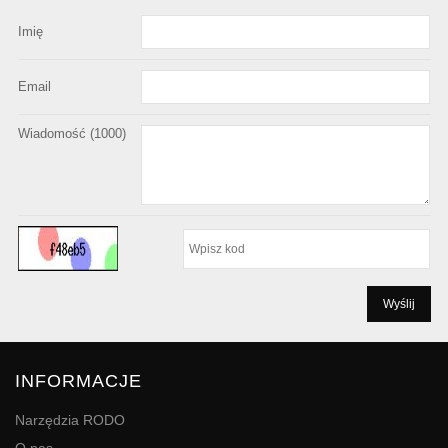
Imię
Email
Wiadomość (
1000
)
INFORMACJE
Narzędzia RODO