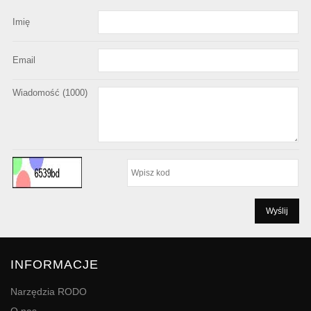
Imię
Email
Wiadomość (
1000
)
INFORMACJE
Narzędzia RODO